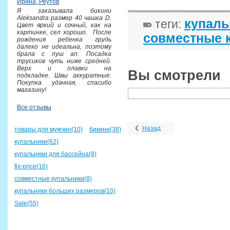
Ирина, Реутов
Я заказывала бикини
Aleksandra размер 40 чашка D.
купаль
теги:
Цвет яркий и сочный, как на
картинке, сел хорошо. После
совместные 
рождения ребенка грудь
далеко не идеальна, поэтому
брала с пуш ап. Посадка
трусиков чуть ниже средней.
Верх и плавки на
Вы смотрели
подкладке. Швы аккуратные.
Покупка удачная, спасибо
магазину!
Все отзывы
Назад
товары для мужчин(10)
бикини(38)
купальники(62)
купальники для бассейна(8)
fix-price(16)
совместные купальники(8)
купальники больших размеров(10)
Sale(55)