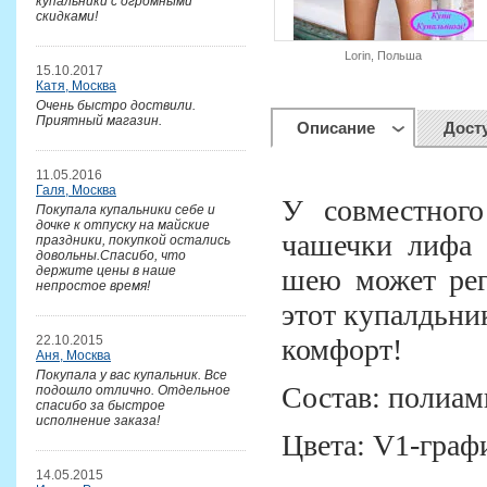
купальники с огромными
скидками!
Lorin, Польша
15.10.2017
Катя, Москва
Очень быстро доствили.
Приятный магазин.
Описание
Дост
11.05.2016
Галя, Москва
У совместного
Покупала купальники себе и
дочке к отпуску на майские
чашечки лифа 
праздники, покупкой остались
довольны.Спасибо, что
держите цены в наше
шею может рег
непростое время!
этот купалдьни
22.10.2015
комфорт!
Аня, Москва
Покупала у вас купальник. Все
Состав: полиам
подошло отлично. Отдельное
спасибо за быстрое
исполнение заказа!
Цвета: V1-граф
14.05.2015