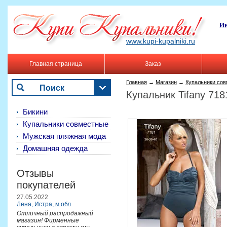
Ин
www.kupi-kupalniki.ru
Главная страница
Заказ
Главная
→
Магазин
→
Купальники со
Поиск
Купальник Tifany 718
Бикини
Купальники совместные
Мужская пляжная мода
Домашняя одежда
Отзывы
покупателей
27.05.2022
Лена, Истра, м обл
Отличный распродажный
магазин! Фирменные